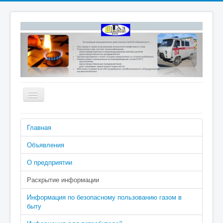
Включить/
выключить
навигацию
Номера телефонов аварийно-
Главная
диспетчерской службы: 04 (040 с
сотового), 2-02-04
Объявления
О предприятии
Раскрытие информации
Информация по безопасному пользованию газом в
быту