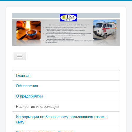
Включить/
выключить
навигацию
Номера телефонов аварийно-
Главная
диспетчерской службы: 04 (040 с
сотового), 2-02-04
Объявления
О предприятии
Раскрытие информации
Информация по безопасному пользованию газом в
быту