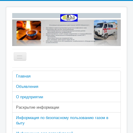
Включить/
выключить
навигацию
Номера телефонов аварийно-
Главная
диспетчерской службы: 04 (040 с
сотового), 2-02-04
Объявления
О предприятии
Раскрытие информации
Информация по безопасному пользованию газом в
быту